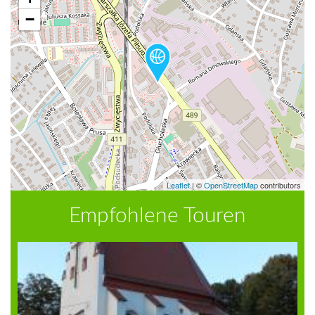
−
Leaflet
|
©
OpenStreetMap
contributors
Empfohlene Touren