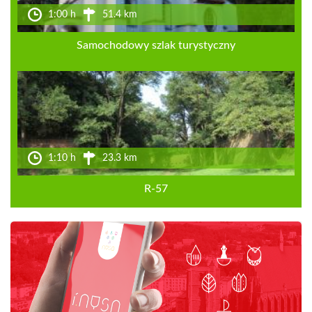
1:00 h
51.4 km
Samochodowy szlak turystyczny
1:10 h
23.3 km
R-57