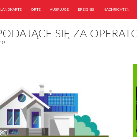
LANDKARTE
ORTE
AUSFLÜGE
EREIGNIS
NACHRICHTEN
 PODAJĄCE SIĘ ZA OPER
”