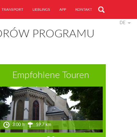
TRANSPORT
LIEBLINGS
APP
KONTAKT
DE
ATORÓW PROGRAMU
Empfohlene Touren
3:00 h
59.7 km