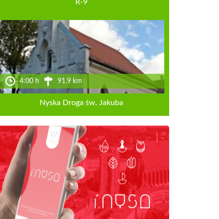
R-9
4:00 h
91.9 km
Nyska Droga św. Jakuba