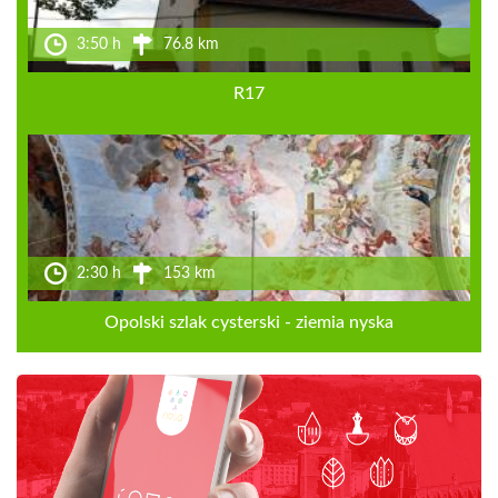
3:50 h
76.8 km
R17
2:30 h
153 km
Opolski szlak cysterski - ziemia nyska