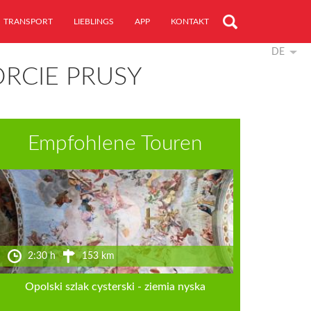
TRANSPORT
LIEBLINGS
APP
KONTAKT
DE
RCIE PRUSY
Empfohlene Touren
2:30 h
153 km
Opolski szlak cysterski - ziemia nyska