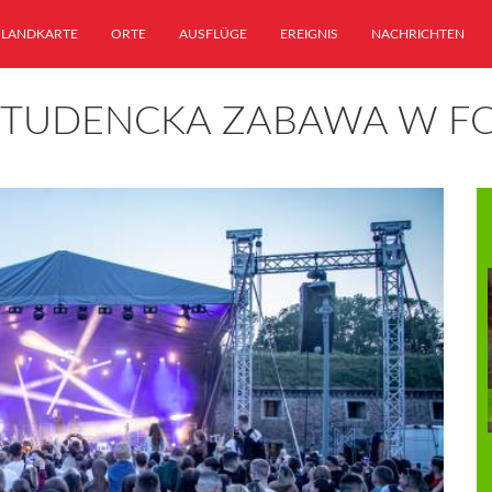
LANDKARTE
ORTE
AUSFLÜGE
EREIGNIS
NACHRICHTEN
 STUDENCKA ZABAWA W FO