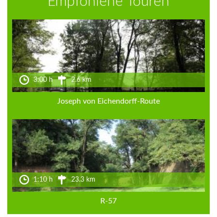
Empfohlene Touren
3:00 h
2.6 km
Joseph von Eichendorff-Route
1:10 h
23.3 km
R-57