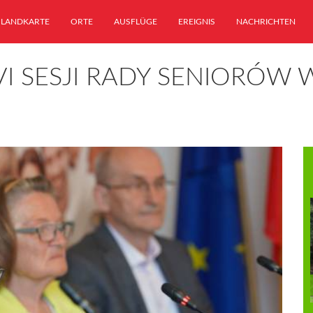
LANDKARTE
ORTE
AUSFLÜGE
EREIGNIS
NACHRICHTEN
 SESJI RADY SENIORÓW W