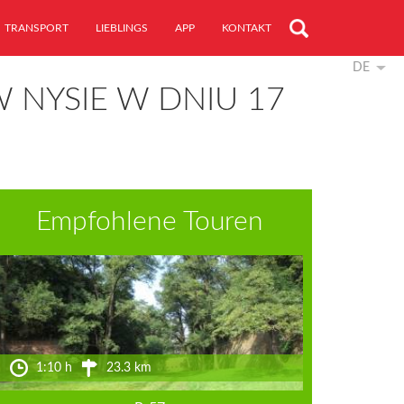
TRANSPORT
LIEBLINGS
APP
KONTAKT
DE
 NYSIE W DNIU 17
Empfohlene Touren
1:10 h
23.3 km