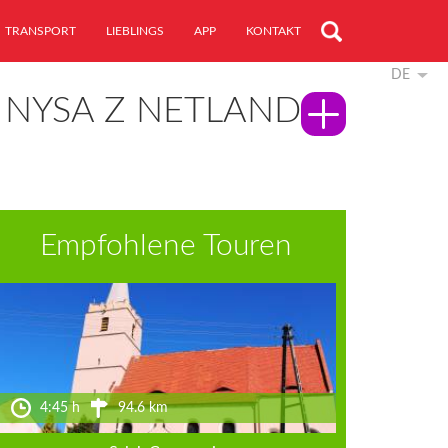
TRANSPORT
LIEBLINGS
APP
KONTAKT
DE
K NYSA Z NETLAND
Empfohlene Touren
4:45 h
94.6 km