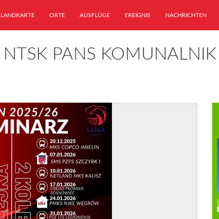
LANDKARTE
ORTE
AUSFLÜGE
EREIGNIS
NACHRICHTEN
ET NTSK PANS KOMUNALNI