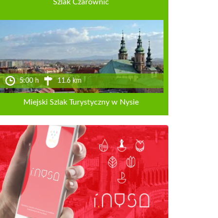
Szlak Czarownic
5:00 h
11.6 km
Miejski Szlak Turystyczny w Nysie