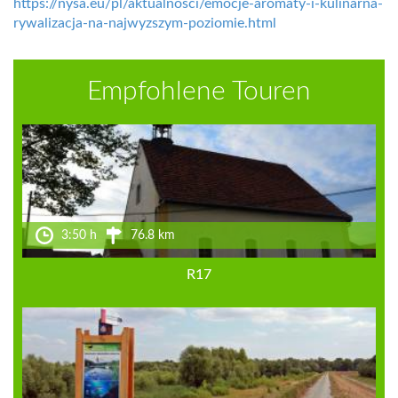
https://nysa.eu/pl/aktualnosci/emocje-aromaty-i-kulinarna-
rywalizacja-na-najwyzszym-poziomie.html
Empfohlene Touren
3:50 h
76.8 km
R17