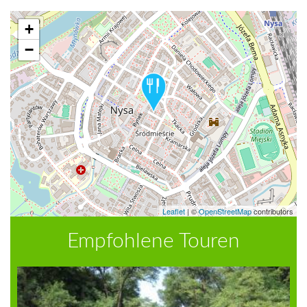
+
−
Leaflet
|
©
OpenStreetMap
contributors
Empfohlene Touren