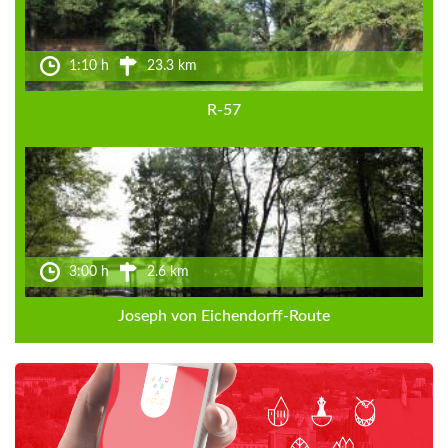
1:10 h
23.3 km
R-57
3:00 h
2.6 km
Joseph von Eichendorff-Route