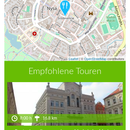
Leaflet
|
©
OpenStreetMap
contributors
Empfohlene Touren
8:00 h
16.8 km