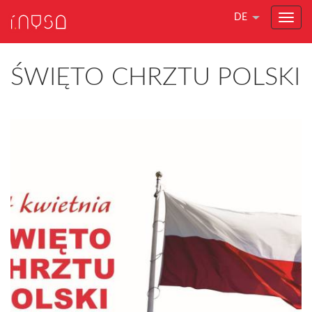
DE
ŚWIĘTO CHRZTU POLSKI