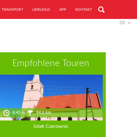
TRANSPORT
LIEBLINGS
APP
KONTAKT
DE
Empfohlene Touren
4:45 h
94.6 km
Szlak Czarownic