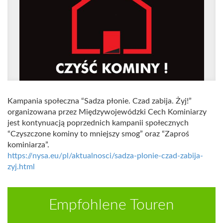
Kampania społeczna “Sadza płonie. Czad zabija. Żyj!”
organizowana przez Międzywojewódzki Cech Kominiarzy
jest kontynuacją poprzednich kampanii społecznych
“Czyszczone kominy to mniejszy smog” oraz “Zaproś
kominiarza”.
https://nysa.eu/pl/aktualnosci/sadza-plonie-czad-zabija-
zyj.html
Empfohlene Touren