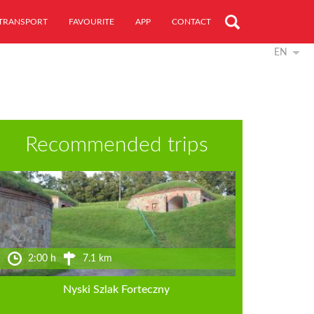
TRANSPORT
FAVOURITE
APP
CONTACT
EN
Recommended trips
2:00 h
7.1 km
Nyski Szlak Forteczny