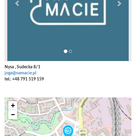
Nysa , Sudecka 8/1
joga@namacie.pl
tel.: +48 791 519 159
+
−