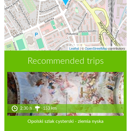
Leaflet
|
©
OpenStreetMap
contributors
Recommended trips
2:30 h
153 km
Opolski szlak cysterski - ziemia nyska