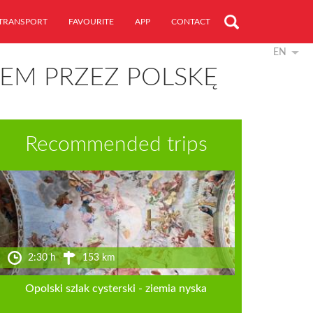
TRANSPORT
FAVOURITE
APP
CONTACT
EN
EM PRZEZ POLSKĘ
Recommended trips
2:30 h
153 km
Opolski szlak cysterski - ziemia nyska