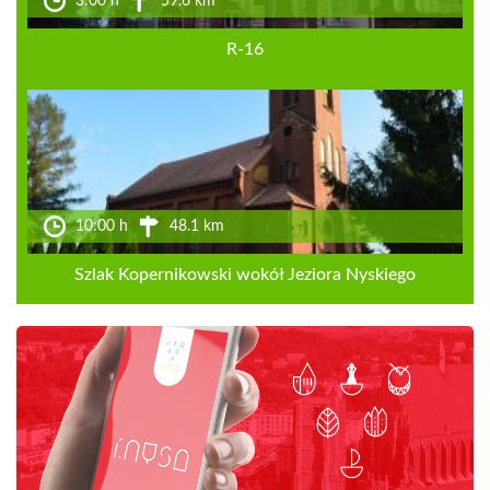
3:00 h
59.6 km
R-16
10:00 h
48.1 km
Szlak Kopernikowski wokół Jeziora Nyskiego