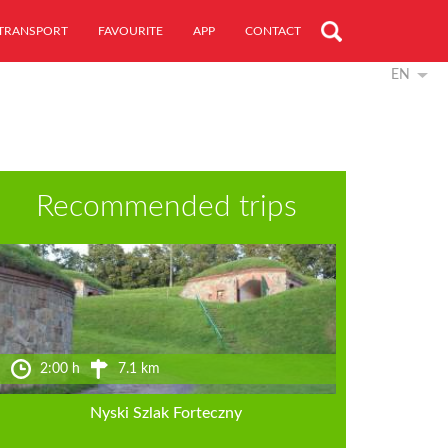
TRANSPORT
FAVOURITE
APP
CONTACT
EN
Recommended trips
2:00 h
7.1 km
Nyski Szlak Forteczny