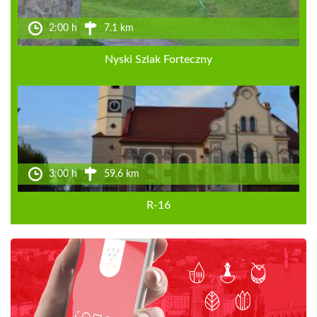
2:00 h
7.1 km
Nyski Szlak Forteczny
3:00 h
59.6 km
R-16