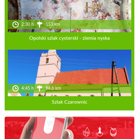
2:30 h
153 km
Opolski szlak cysterski - ziemia nyska
4:45 h
94.6 km
Szlak Czarownic