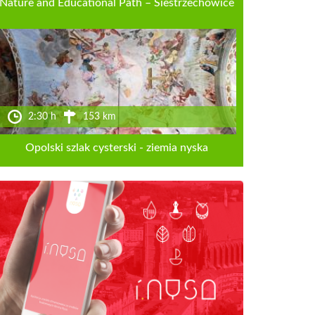
Nature and Educational Path – Siestrzechowice
2:30 h
153 km
Opolski szlak cysterski - ziemia nyska