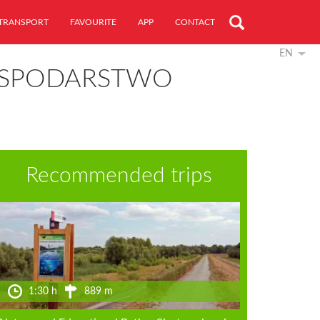
TRANSPORT
FAVOURITE
APP
CONTACT
EN
OSPODARSTWO
Recommended trips
1:30 h
889 m