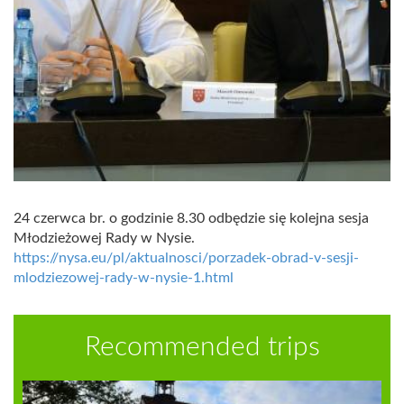
24 czerwca br. o godzinie 8.30 odbędzie się kolejna sesja
Młodzieżowej Rady w Nysie.
https://nysa.eu/pl/aktualnosci/porzadek-obrad-v-sesji-
mlodziezowej-rady-w-nysie-1.html
Recommended trips