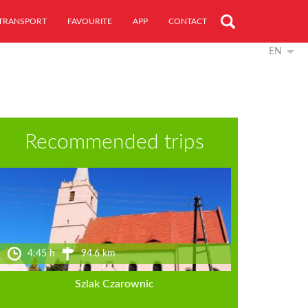
TRANSPORT
FAVOURITE
APP
CONTACT
EN
Recommended trips
4:45 h
94.6 km
Szlak Czarownic