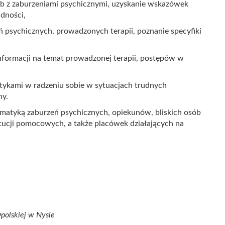
ób z zaburzeniami psychicznymi, uzyskanie wskazówek
adności,
ń psychicznych, prowadzonych terapii, poznanie specyfiki
nformacji na temat prowadzonej terapii, postępów w
ktykami w radzeniu sobie w sytuacjach trudnych
ny.
matyką zaburzeń psychicznych, opiekunów, bliskich osób
tucji pomocowych, a także placówek działających na
olskiej w Nysie