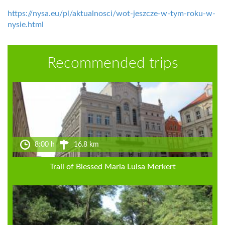
https://nysa.eu/pl/aktualnosci/wot-jeszcze-w-tym-roku-w-
nysie.html
Recommended trips
8:00 h
16.8 km
Trail of Blessed Maria Luisa Merkert