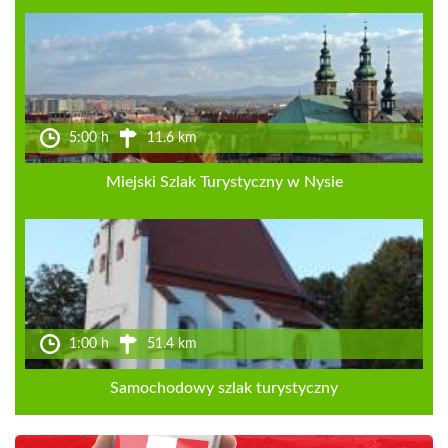
5:00 h
11.6 km
Miejski Szlak Turystyczny w Nysie
1:00 h
51.4 km
Samochodowy szlak turystyczny