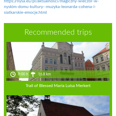
https://nysa.eu/pl/aktualnosci/magiczny-wieczor-w-
nyskim-domu-kultury--muzyka-leonarda-cohena-i-
siatkarskie-emocje.html
Recommended trips
8:00 h
16.8 km
Trail of Blessed Maria Luisa Merkert