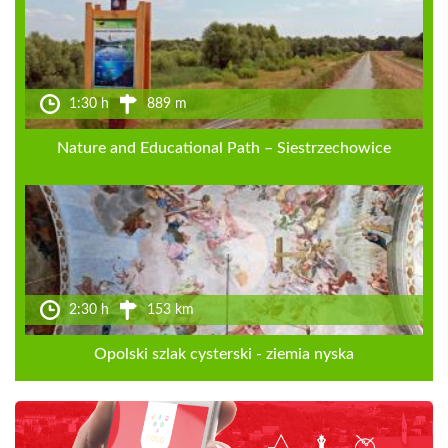
1:30 h
889 m
Nature and Educational Path – Siestrzechowice
2:30 h
153 km
Opolski szlak cysterski - ziemia nyska