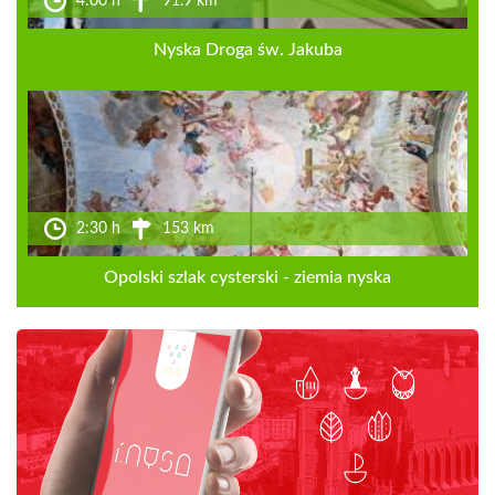
4:00 h
91.9 km
Nyska Droga św. Jakuba
2:30 h
153 km
Opolski szlak cysterski - ziemia nyska