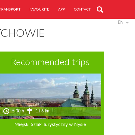
TRANSPORT
FAVOURITE
APP
CONTACT
EN
ZYCHOWIE
Recommended trips
5:00 h
11.6 km
Miejski Szlak Turystyczny w Nysie