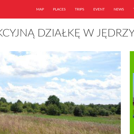
MAP
PLACES
TRIPS
EVENT
NEWS
KCYJNĄ DZIAŁKĘ W JĘDR