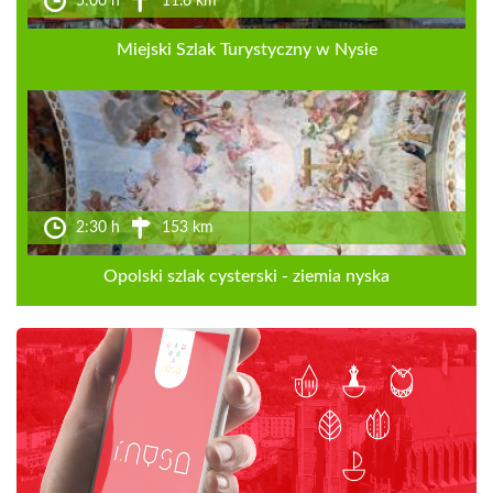
5:00 h
11.6 km
Miejski Szlak Turystyczny w Nysie
2:30 h
153 km
Opolski szlak cysterski - ziemia nyska