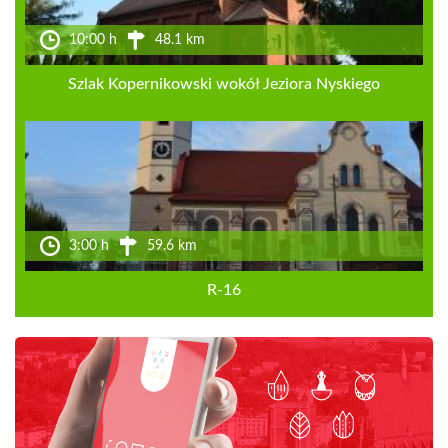
10:00 h
48.1 km
Szlak Kopernikowski wokół Jeziora Nyskiego
3:00 h
59.6 km
R-16