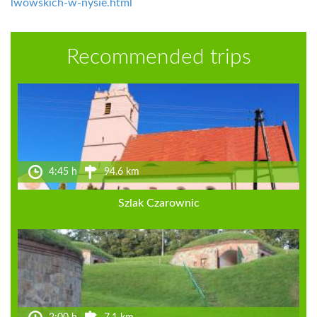
lwowskich-w-nysie.html
Recommended trips
4:45 h
94.6 km
Szlak Czarownic