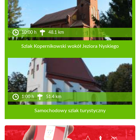
10:00 h
48.1 km
Szlak Kopernikowski wokół Jeziora Nyskiego
1:00 h
51.4 km
Samochodowy szlak turystyczny