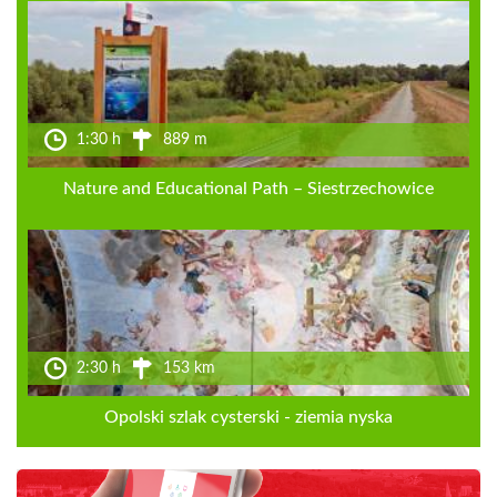
1:30 h
889 m
Nature and Educational Path – Siestrzechowice
2:30 h
153 km
Opolski szlak cysterski - ziemia nyska