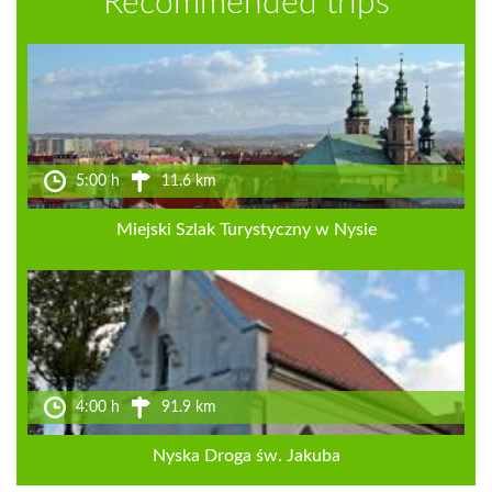
Recommended trips
5:00 h
11.6 km
Miejski Szlak Turystyczny w Nysie
4:00 h
91.9 km
Nyska Droga św. Jakuba