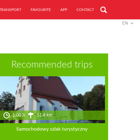
TRANSPORT
FAVOURITE
APP
CONTACT
EN
Recommended trips
1:00 h
51.4 km
Samochodowy szlak turystyczny