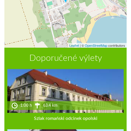
Leaflet
|
©
OpenStreetMap
contributors
Doporučené výlety
1:00 h
63.4 km
Szlak romański odcinek opolski