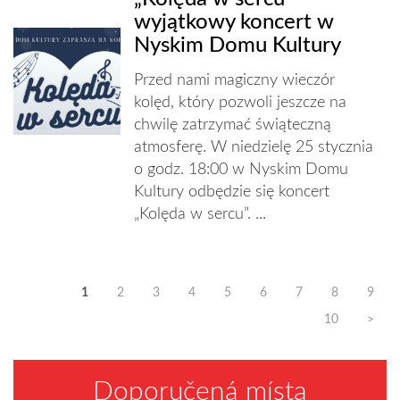
wyjątkowy koncert w
Nyskim Domu Kultury
Przed nami magiczny wieczór
kolęd, który pozwoli jeszcze na
chwilę zatrzymać świąteczną
atmosferę. W niedzielę 25 stycznia
o godz. 18:00 w Nyskim Domu
Kultury odbędzie się koncert
„Kolęda w sercu”. ...
1
2
3
4
5
6
7
8
9
10
>
Doporučená místa