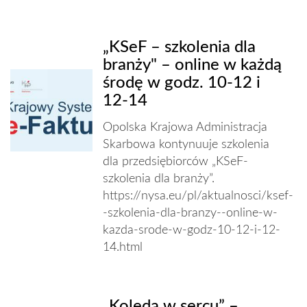
„KSeF – szkolenia dla
branży" – online w każdą
środę w godz. 10-12 i
12-14
Opolska Krajowa Administracja
Skarbowa kontynuuje szkolenia
dla przedsiębiorców „KSeF-
szkolenia dla branży”.
https://nysa.eu/pl/aktualnosci/ksef-
-szkolenia-dla-branzy--online-w-
kazda-srode-w-godz-10-12-i-12-
14.html
„Kolęda w sercu” –