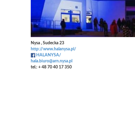
Nysa , Sudecka 23
http://www.halanysa.pl/
HALANYSA/
hala.biuro@arn.nysa.pl
tel.: + 48 70 40 17 350