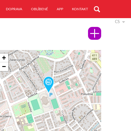
DOPRAVA
OBLÍBENÉ
APP
KONTAKT
CS
+
−