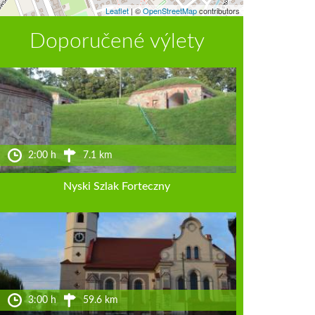
Leaflet
|
©
OpenStreetMap
contributors
Doporučené výlety
2:00 h
7.1 km
Nyski Szlak Forteczny
3:00 h
59.6 km