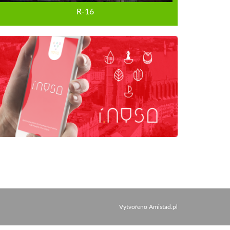
R-16
Vytvořeno
Amistad.pl