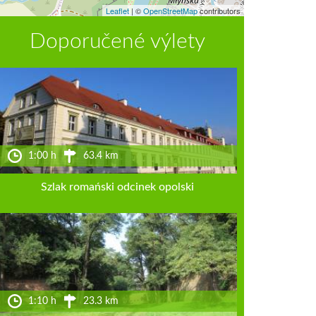
Leaflet
|
©
OpenStreetMap
contributors
Doporučené výlety
1:00 h
63.4 km
Szlak romański odcinek opolski
1:10 h
23.3 km