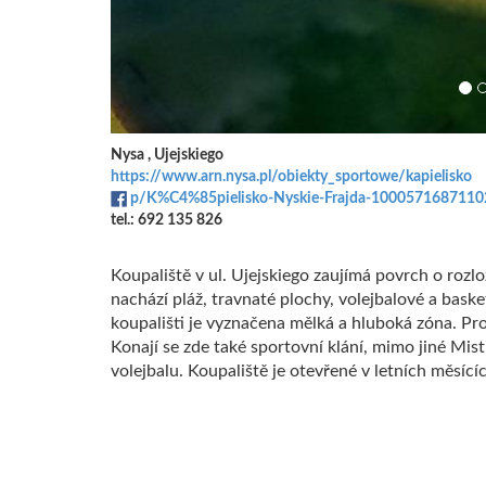
Nysa , Ujejskiego
https://www.arn.nysa.pl/obiekty_sportowe/kapielisko
p/K%C4%85pielisko-Nyskie-Frajda-1000571687110
tel.: 692 135 826
Koupaliště v ul. Ujejskiego zaujímá povrch o rozl
nachází pláž, travnaté plochy, volejbalové a baske
koupališti je vyznačena mělká a hluboká zóna. Pro
Konají se zde také sportovní klání, mimo jiné Mi
volejbalu. Koupaliště je otevřené v letních měsící