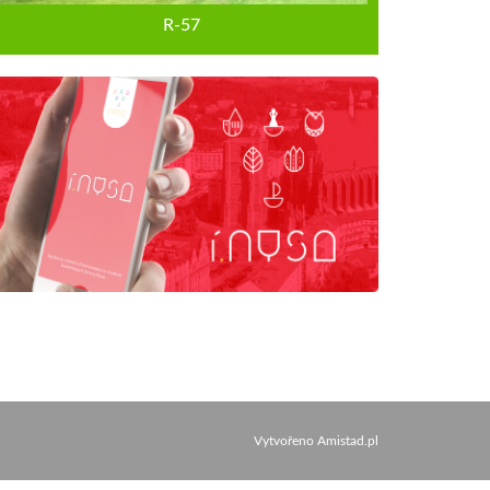
R-57
Vytvořeno
Amistad.pl