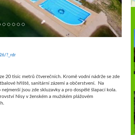
26/?_rdr
oze 20 tisíc metrů čtverečních. Kromě vodní nádrže se zde
tbalové hřiště, sanitární zázemí a občerstvení. Na
 nejmenší jsou zde skluzavky a pro dospělé šlapací kola.
strovství Nisy v ženském a mužském plážovém
ch.