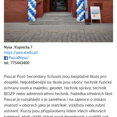
Nysa , Kupiecka 7
https://pascal.edu.pl/
PascalNysa/
tel.: 775443400
Pascal Post-Secondary Schools jsou bezplatné školy pro
dospělé.
Nejoblíbenější na škole jsou obory: technik fyzické
ochrany osob a majetku, geodet, technik správy, technik
BOZP nebo administrativní technik.
Nabídka středních škol
Pascal je rozsáhlejší a je zaměřena i na zájemce o získání
znalostí v oborech jako je matrikář, vizážista nebo zubní
asistent.
Kurzy jsou přizpůsobeny lidem všech věkových
kategorií, kteří chtějí získat nové dovednosti a rozšířit své