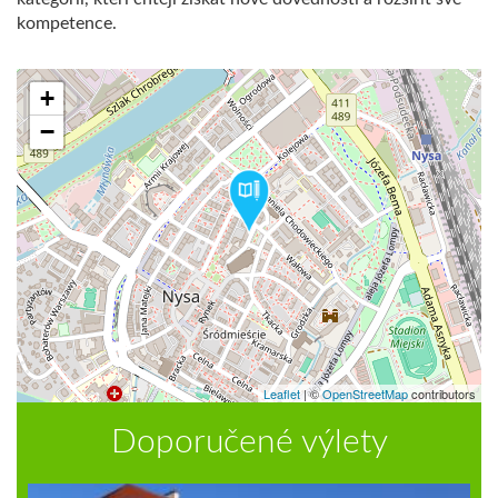
kompetence.
+
−
Leaflet
|
©
OpenStreetMap
contributors
Doporučené výlety