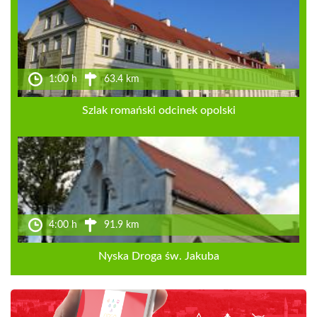
1:00 h
63.4 km
Szlak romański odcinek opolski
4:00 h
91.9 km
Nyska Droga św. Jakuba