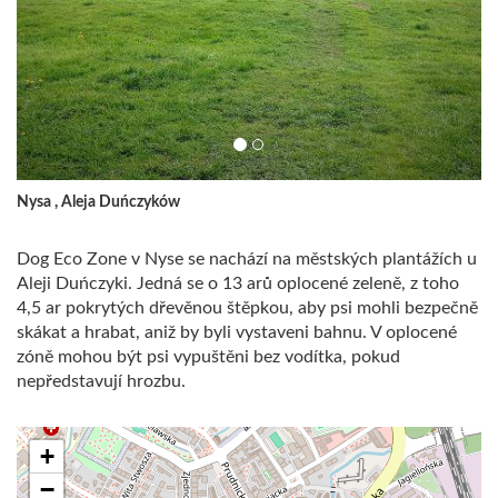
Nysa , Aleja Duńczyków
Dog Eco Zone v Nyse se nachází na městských plantážích u
Aleji Duńczyki.
Jedná se o 13 arů oplocené zeleně, z toho
4,5 ar pokrytých dřevěnou štěpkou, aby psi mohli bezpečně
skákat a hrabat, aniž by byli vystaveni bahnu.
V oplocené
zóně mohou být psi vypuštěni bez vodítka, pokud
nepředstavují hrozbu.
+
−