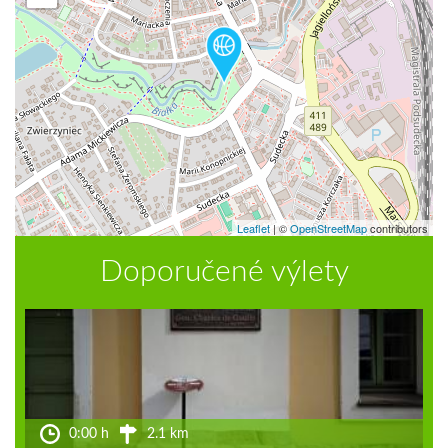
Leaflet
|
©
OpenStreetMap
contributors
Doporučené výlety
0:00 h
2.1 km