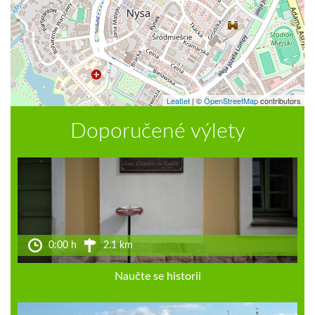
Leaflet
|
©
OpenStreetMap
contributors
Doporučené výlety
0:00 h
2.1 km
Naučte se historii