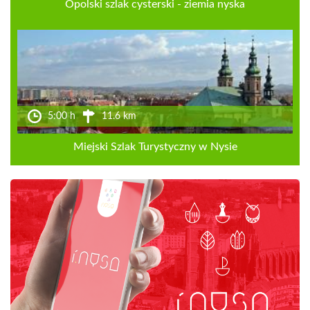
Opolski szlak cysterski - ziemia nyska
5:00 h
11.6 km
Miejski Szlak Turystyczny w Nysie