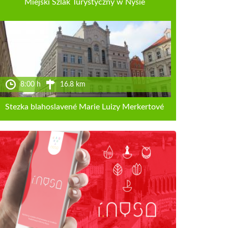
Miejski Szlak Turystyczny w Nysie
8:00 h
16.8 km
Stezka blahoslavené Marie Luizy Merkertové