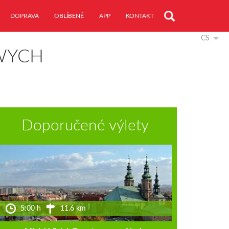
DOPRAVA
OBLÍBENÉ
APP
KONTAKT
CS
WYCH
Doporučené výlety
5:00 h
11.6 km