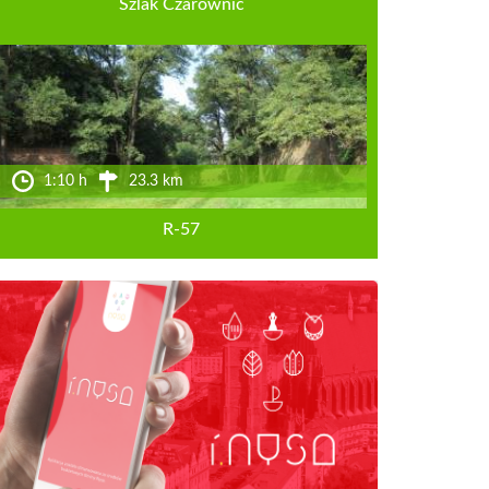
Szlak Czarownic
1:10 h
23.3 km
R-57