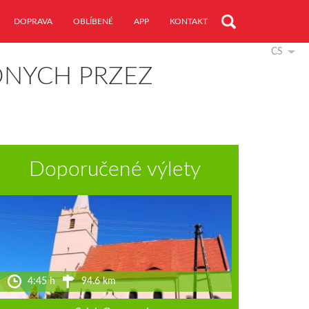
DOPRAVA
OBLÍBENÉ
APP
KONTAKT
CS
ONYCH PRZEZ
Doporučené výlety
4:45 h
94.6 km