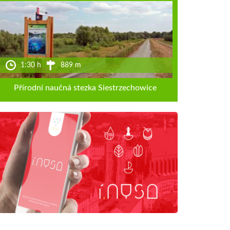
1:30 h
889 m
Přírodní naučná stezka Siestrzechowice