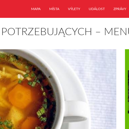
MAPA
MÍSTA
VÝLETY
UDÁLOST
ZPRÁVY
A POTRZEBUJĄCYCH – MENU