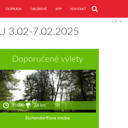
DOPRAVA
OBLÍBENÉ
APP
KONTAKT
CS
 3.02-7.02.2025
Doporučené výlety
3:00 h
2.6 km
Eichendorffova stezka