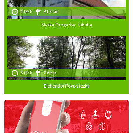
4:00 h
91.9 km
Nyska Droga św. Jakuba
3:00 h
2.6 km
Eichendorffova stezka