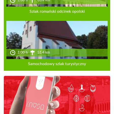
1:00 h
63.4 km
Szlak romański odcinek opolski
1:00 h
51.4 km
Samochodowy szlak turystyczny