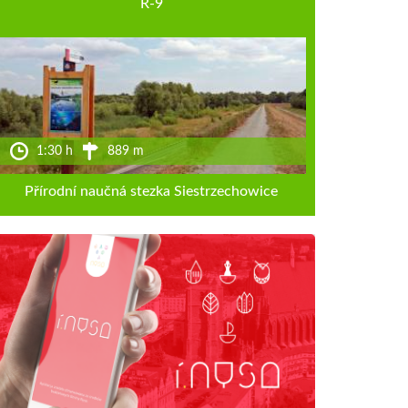
R-9
1:30 h
889 m
Přírodní naučná stezka Siestrzechowice