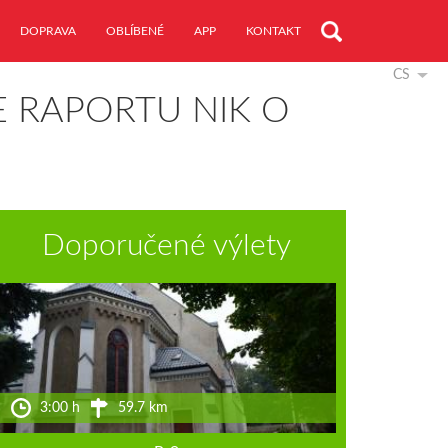
DOPRAVA
OBLÍBENÉ
APP
KONTAKT
CS
 RAPORTU NIK O
Doporučené výlety
3:00 h
59.7 km